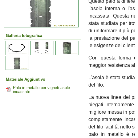
Questo palo a differe
l'asola interna o l'as
incassata. Questa nu
stata studiata per tro
di uniformare il più p
Galleria fotografica
la prestazione del pa
le esigenze dei clienti.
Con questa forma di
maggior resistenza all'a
L'asola è stata studiat
Materiale Aggiuntivo
del filo.
Palo in metallo per vigneti asole
incassate
La nuova linea del pal
piegati internamente p
migliore messa in posa
completamente incassa
del filo facilità nello s
palo in metallo è rea