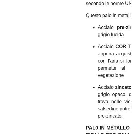
secondo le norme UNI
Questo palo in metallo 
Acciaio
pre-zin
grigio lucida
Acciaio
COR-T
appena acquistat
con l'aria si fo
permette al p
vegetazione
Acciaio
zincato 
grigio opaco, qu
trova nelle vic
salsedine potrebb
pre-zincato.
PAL0 IN METALLO P