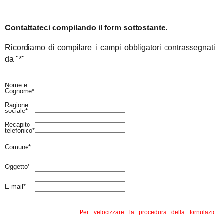
Contattateci compilando il form sottostante.
Ricordiamo di compilare i campi obbligatori contrassegnati
da "*"
Nome e
Cognome
*
Ragione
sociale
*
Recapito
telefonico
*
Comune
*
Oggetto
*
E-mail
*
Per velocizzare la procedura della fornulazio