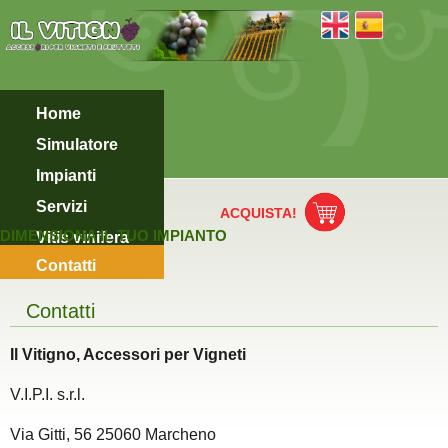
Home
Simulatore
Impianti
Servizi
ACQUISTA!
DIMENSIONA IL TUO IMPIANTO
Vitis vinifera
Contatti
Contatti
Il Vitigno, Accessori per Vigneti
V.I.P.I. s.r.l.
Via Gitti, 56 25060 Marcheno