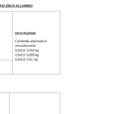
IAIO ZINCO ALLUMINIO
DESCRIZIONE
Cambretta arpionata in
zinco/alluminio
3,0x3,0 0,003 kg
3,5x3,5 0,005 kg
4,0x5,0 0,01 kg