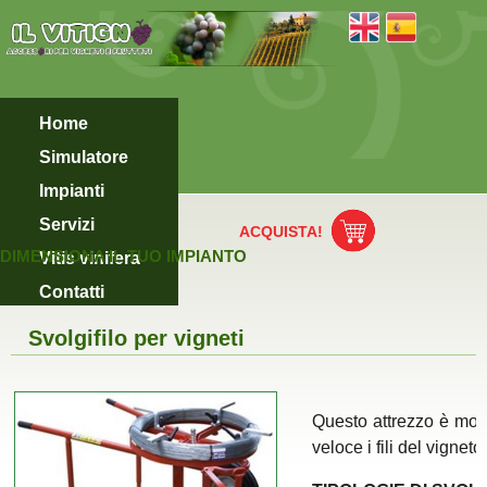
Home
Simulatore
Impianti
Servizi
ACQUISTA!
DIMENSIONA IL TUO IMPIANTO
Vitis vinifera
Contatti
Svolgifilo per vigneti
Questo attrezzo è molt
veloce i fili del vigneto.